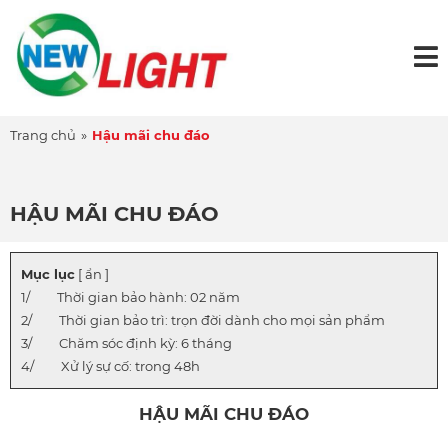
Trang chủ
»
Hậu mãi chu đáo
HẬU MÃI CHU ĐÁO
Mục lục
[ ẩn ]
Thời gian bảo hành: 02 năm
Thời gian bảo trì: trọn đời dành cho mọi sản phẩm
Chăm sóc định kỳ: 6 tháng
Xử lý sự cố: trong 48h
HẬU MÃI CHU ĐÁO