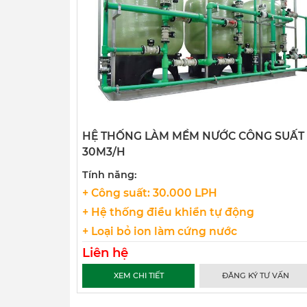
HỆ THỐNG LÀM MỀM NƯỚC CÔNG SUẤT
30M3/H
Tính năng:
+ Công suất: 30.000 LPH
+ Hệ thống điều khiển tự động
+ Loại bỏ ion làm cứng nước
Liên hệ
XEM CHI TIẾT
ĐĂNG KÝ TƯ VẤN