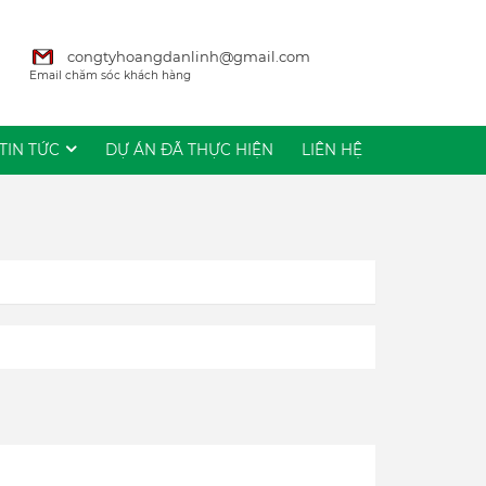
congtyhoangdanlinh@gmail.com
Email chăm sóc khách hàng
TIN TỨC
DỰ ÁN ĐÃ THỰC HIỆN
LIÊN HỆ