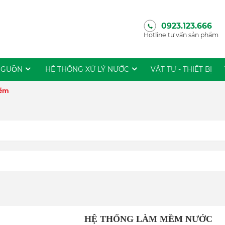
0923.123.666
Hotline tư vấn sản phẩm
NGUỒN
HỆ THỐNG XỬ LÝ NƯỚC
VẬT TƯ - THIẾT BỊ
mềm
HỆ THỐNG LÀM MỀM NƯỚC