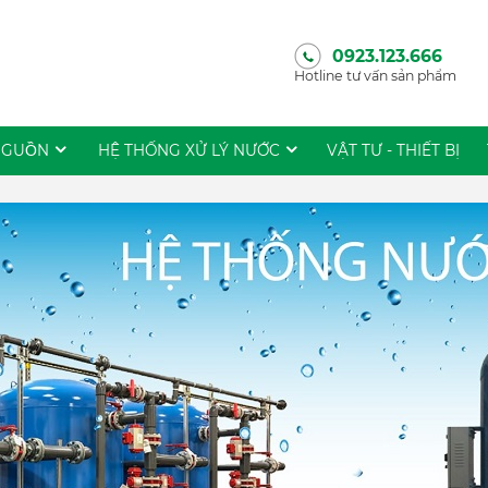
0923.123.666
Hotline tư vấn sản phẩm
NGUỒN
HỆ THỐNG XỬ LÝ NƯỚC
VẬT TƯ - THIẾT BỊ