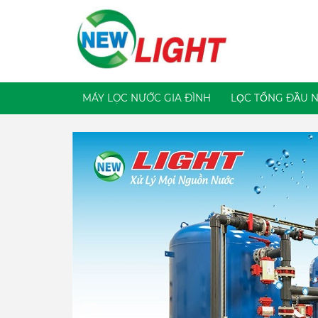
MÁY LỌC NƯỚC GIA ĐÌNH
LỌC TỔNG ĐẦU 