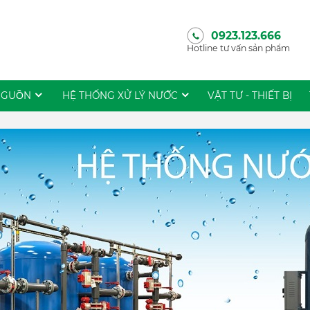
0923.123.666
Hotline tư vấn sản phẩm
NGUỒN
HỆ THỐNG XỬ LÝ NƯỚC
VẬT TƯ - THIẾT BỊ