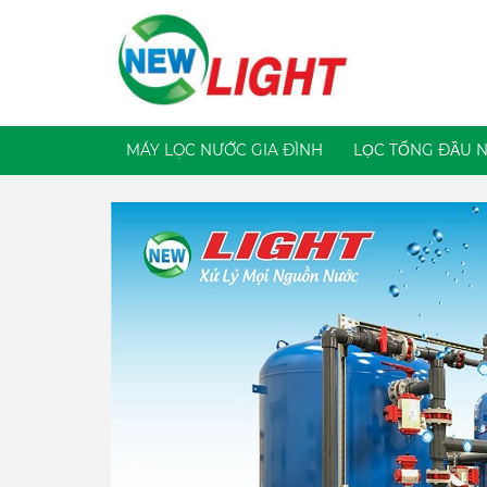
MÁY LỌC NƯỚC GIA ĐÌNH
LỌC TỔNG ĐẦU 