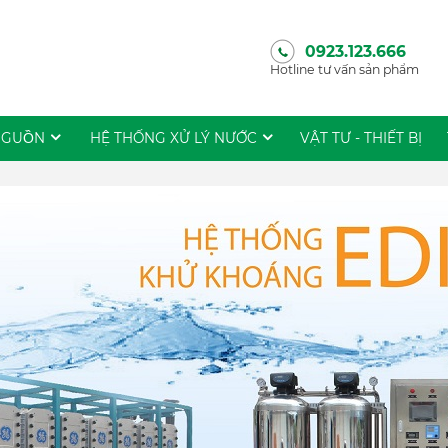
0923.123.666
Hotline tư vấn sản phẩm
NGUỒN
HỆ THỐNG XỬ LÝ NƯỚC
VẬT TƯ - THIẾT BỊ