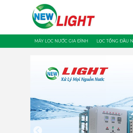
MÁY LỌC NƯỚC GIA ĐÌNH
LỌC TỔNG ĐẦU 