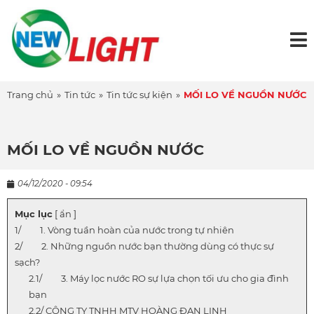
Trang chủ
»
Tin tức
»
Tin tức sự kiện
»
MỐI LO VỀ NGUỒN NƯỚC
MỐI LO VỀ NGUỒN NƯỚC
04/12/2020 - 09:54
Mục lục
[ ẩn ]
1. Vòng tuần hoàn của nước trong tự nhiên
2. Những nguồn nước bạn thường dùng có thực sự
sạch?
3. Máy lọc nước RO sự lựa chọn tối ưu cho gia đình
bạn
CÔNG TY TNHH MTV HOÀNG ĐAN LINH