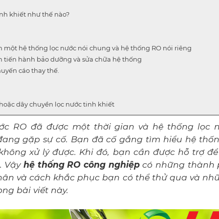
inh khiết như thế nào?
nh một hệ thống lọc nước nói chung và hệ thống RO nói riêng
n tiến hành bảo dưỡng và sửa chữa hệ thống
huyến cáo thay thế.
hoặc dây chuyền lọc nước tinh khiết
ớc RO đã được một thời gian và hệ thống lọc
 đang gặp sự cố. Bạn đã cố gắng tìm hiểu hệ thố
không xử lý được. Khi đó, bạn cần được hỗ trợ đ
. Vậy
hệ thống RO công nghiệp
có những thành 
ân và cách khắc phục bạn có thể thử qua và nhữn
ng bài viết này.