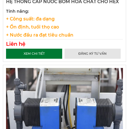
HỆ THỐNG CẤP NƯỚC BƠM HÓA CHẤT CHO HEX
Tính năng:
+ Công suất: đa dạng
+ Ổn định, tuổi thọ cao
+ Nước đầu ra đạt tiêu chuẩn
Liên hệ
XEM CHI TIẾT
ĐĂNG KÝ TƯ VẤN