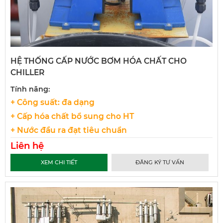
HỆ THỐNG CẤP NƯỚC BƠM HÓA CHẤT CHO
CHILLER
Tính năng:
+ Công suất: đa dạng
+ Cấp hóa chất bổ sung cho HT
+ Nước đầu ra đạt tiêu chuẩn
Liên hệ
XEM CHI TIẾT
ĐĂNG KÝ TƯ VẤN