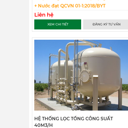
+ Nước đạt QCVN 01-1:2018/BYT
Liên hệ
XEM CHI TIẾT
ĐĂNG KÝ TƯ VẤN
HỆ THỐNG LỌC TỔNG CÔNG SUẤT
40M3/H