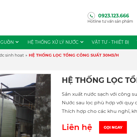
0923.123.666
Hotline tư vấn sản phẩm
NGUỒN
HỆ THỐNG XỬ LÝ NƯỚC
VẬT TƯ - THIẾT BỊ
ớc sinh hoạt
»
HỆ THỐNG LỌC TỔNG CÔNG SUẤT 30M3/H
HỆ THỐNG LỌC TỔ
Sản xuất nước sạch với công su
Nước sau lọc phù hợp với quy
Thích hợp cho các khu nghỉ, k
Liên hệ
GỌI NGAY