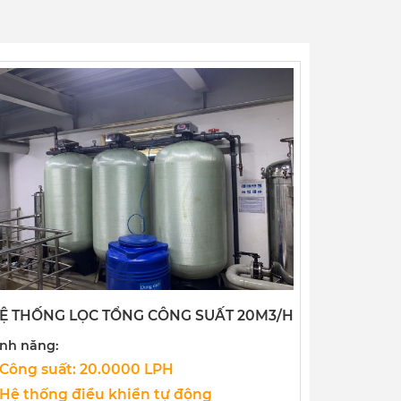
Ệ THỐNG LỌC TỔNG CÔNG SUẤT 20M3/H
ính năng:
 Công suất: 20.0000 LPH
 Hệ thống điều khiển tự động