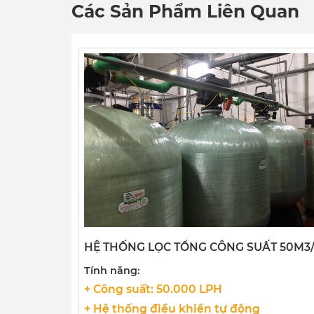
Các Sản Phẩm Liên Quan
HỆ THỐNG LỌC TỔNG CÔNG SUẤT 50M3
Tính năng:
+ Công suất: 50.000 LPH
+ Hệ thống điều khiển tự động