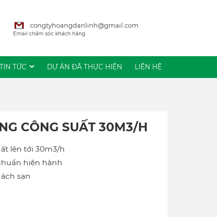
congtyhoangdanlinh@gmail.com
Email chăm sóc khách hàng
TIN TỨC
DỰ ÁN ĐÃ THỰC HIỆN
LIÊN HỆ
NG CÔNG SUẤT 30M3/H
ất lên tới 30m3/h
 chuẩn hiện hành
hách sạn