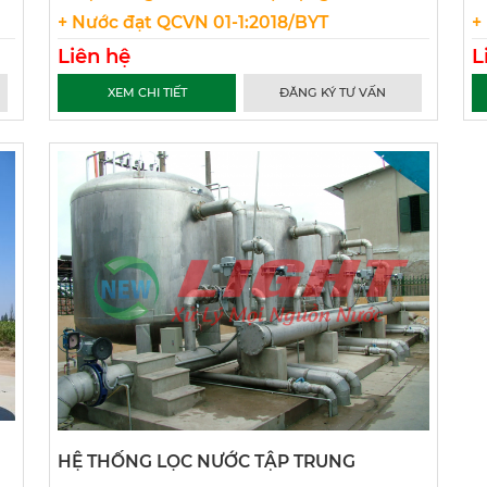
+ Nước đạt QCVN 01-1:2018/BYT
+
Liên hệ
L
XEM CHI TIẾT
ĐĂNG KÝ TƯ VẤN
HỆ THỐNG LỌC NƯỚC TẬP TRUNG