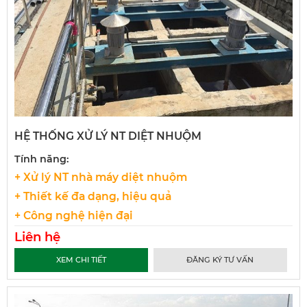
HỆ THỐNG XỬ LÝ NT DIỆT NHUỘM
Tính năng:
+ Xử lý NT nhà máy diệt nhuộm
+ Thiết kế đa dạng, hiệu quả
+ Công nghệ hiện đại
Liên hệ
XEM CHI TIẾT
ĐĂNG KÝ TƯ VẤN