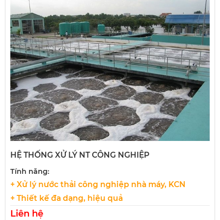
HỆ THỐNG XỬ LÝ NT CÔNG NGHIỆP
Tính năng:
+ Xử lý nước thải công nghiệp nhà máy, KCN
+ Thiết kế đa dạng, hiệu quả
Liên hệ