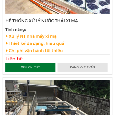
HỆ THỐNG XỬ LÝ NƯỚC THẢI XI MẠ
Tính năng:
+ Xử lý NT nhà máy xi mạ
+ Thiết kế đa dạng, hiệu quả
+ Chi phí vận hành tối thiểu
Liên hệ
XEM CHI TIẾT
ĐĂNG KÝ TƯ VẤN