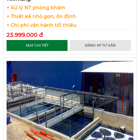
+ Xử lý NT phòng khám
+ Thiết kế nhỏ gọn, ổn định
+ Chi phí vận hành tối thiểu
23.999.000 đ
XEM CHI TIẾT
ĐĂNG KÝ TƯ VẤN