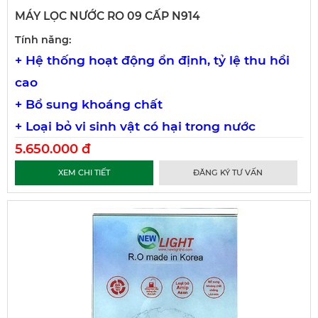
MÁY LỌC NƯỚC RO 09 CẤP N914
Tính năng:
+ Hệ thống hoạt động ổn định, tỷ lệ thu hồi
cao
+ Bổ sung khoáng chất
+ Loại bỏ vi sinh vật có hại trong nước
5.650.000 đ
XEM CHI TIẾT
ĐĂNG KÝ TƯ VẤN