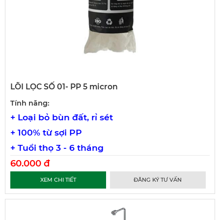
LÕI LỌC SỐ 01- PP 5 micron
Tính năng:
+ Loại bỏ bùn đất, rỉ sét
+ 100% từ sợi PP
+ Tuổi thọ 3 - 6 tháng
60.000 đ
XEM CHI TIẾT
ĐĂNG KÝ TƯ VẤN