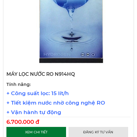
MÁY LỌC NƯỚC RO N914HQ
Tính năng:
+ Công suất lọc: 15 lít/h
+ Tiết kiệm nước nhờ công nghệ RO
+ Vận hành tự động
6.700.000 đ
XEM CHI TIẾT
ĐĂNG KÝ TƯ VẤN