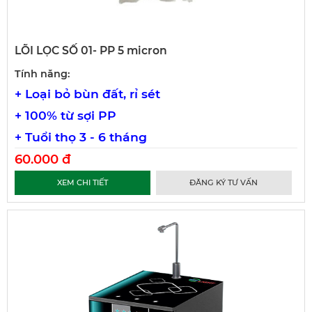
LÕI LỌC SỐ 01- PP 5 micron
Tính năng:
+ Loại bỏ bùn đất, rỉ sét
+ 100% từ sợi PP
+ Tuổi thọ 3 - 6 tháng
60.000 đ
XEM CHI TIẾT
ĐĂNG KÝ TƯ VẤN