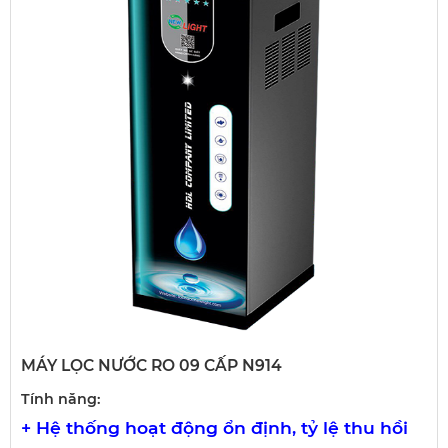
MÁY LỌC NƯỚC RO 09 CẤP N914
Tính năng:
+ Hệ thống hoạt động ổn định, tỷ lệ thu hồi