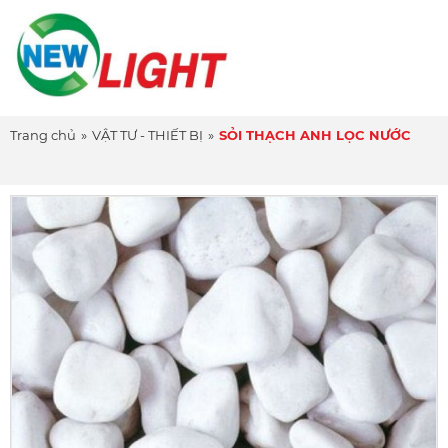
Trang chủ
»
VẬT TƯ - THIẾT BỊ
»
SỎI THẠCH ANH LỌC NƯỚC