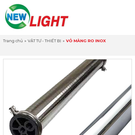
Trang chủ
»
VẬT TƯ - THIẾT BỊ
»
VỎ MÀNG RO INOX