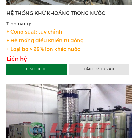
HỆ THỐNG KHỬ KHOÁNG TRONG NƯỚC
Tính năng:
+ Công suất: tùy chỉnh
+ Hệ thống điều khiển tự động
+ Loại bỏ > 99% ion khác nước
Liên hệ
XEM CHI TIẾT
ĐĂNG KÝ TƯ VẤN