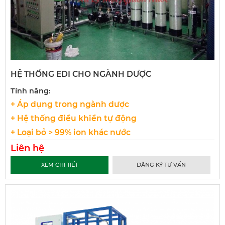
HỆ THỐNG EDI CHO NGÀNH DƯỢC
Tính năng:
+ Áp dụng trong ngành dược
+ Hệ thống điều khiển tự động
+ Loại bỏ > 99% ion khác nước
Liên hệ
XEM CHI TIẾT
ĐĂNG KÝ TƯ VẤN