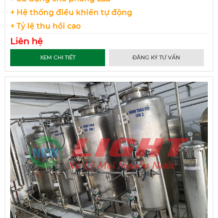
+ Hệ thống điều khiển tự động
+ Tỷ lệ thu hồi cao
Liên hệ
XEM CHI TIẾT
ĐĂNG KÝ TƯ VẤN