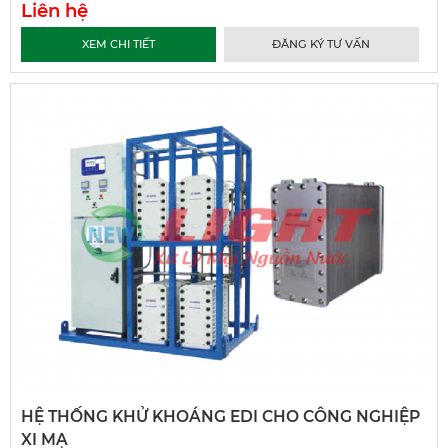
Liên hệ
XEM CHI TIẾT
ĐĂNG KÝ TƯ VẤN
HỆ THỐNG KHỬ KHOÁNG EDI CHO CÔNG NGHIỆP
XI MẠ