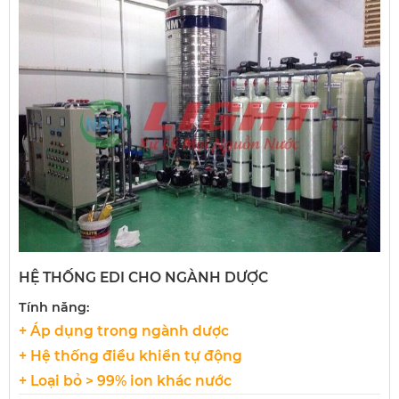
HỆ THỐNG EDI CHO NGÀNH DƯỢC
Tính năng:
+ Áp dụng trong ngành dược
+ Hệ thống điều khiển tự động
+ Loại bỏ > 99% ion khác nước