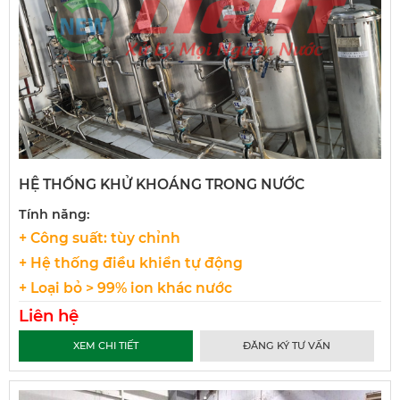
HỆ THỐNG KHỬ KHOÁNG TRONG NƯỚC
Tính năng:
+ Công suất: tùy chỉnh
+ Hệ thống điều khiển tự động
+ Loại bỏ > 99% ion khác nước
Liên hệ
XEM CHI TIẾT
ĐĂNG KÝ TƯ VẤN